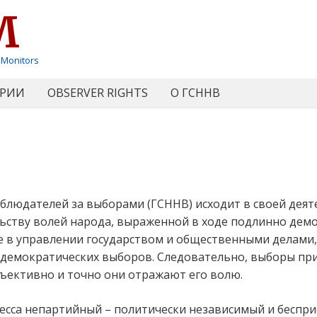
M
 Monitors
РИИ
OBSERVER RIGHTS
О ГСННВ
блюдателей за выборами (ГСННВ) исходит в своей дея
льству волей народа, выраженной в ходе подлинно дем
е в управлении государством и общественными делами, 
 демократических выборов. Следовательно, выборы при
бъективно и точно они отражают его волю.
есса непартийный – политически независимый и беспр