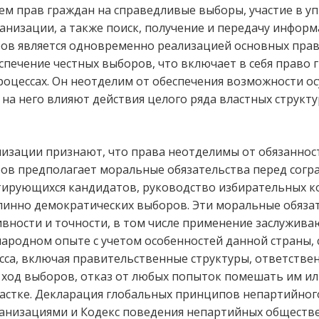
м прав граждан на справедливые выборы, участие в уп
низации, а также поиск, получение и передачу инфор
в является одновременно реализацией основных прав 
печение честных выборов, что включает в себя право г
роцессах. Он неотделим от обеспечения возможности о
; на него влияют действия целого ряда властных струк
низации признают, что права неотделимы от обязаннос
в предполагает моральные обязательства перед согр
ирующихся кандидатов, руководство избирательных ком
линно демократических выборов. Эти моральные обяз
вности и точности, в том числе применение заслужив
родном опыте с учетом особенностей данной страны, 
са, включая правительственные структуры, ответствен
 ход выборов, отказ от любых попыток помешать им и
частке. Декларация глобальных принципов непартийног
анизациями и Кодекс поведения непартийных обществ