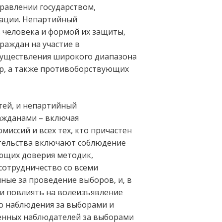
равлении государством,
мации. Непартийный
человека и формой их защиты,
раждан на участие в
существления широкого диапазона
тур, а также противоборствующих
тей, и непартийный
ажданами – включая
иссий и всех тех, кто причастен
ательства включают соблюдение
ающих доверия методик,
сотрудничество со всеми
ные за проведение выборов, и, в
ли повлиять на волеизъявление
о наблюдения за выборами и
енных наблюдателей за выборами