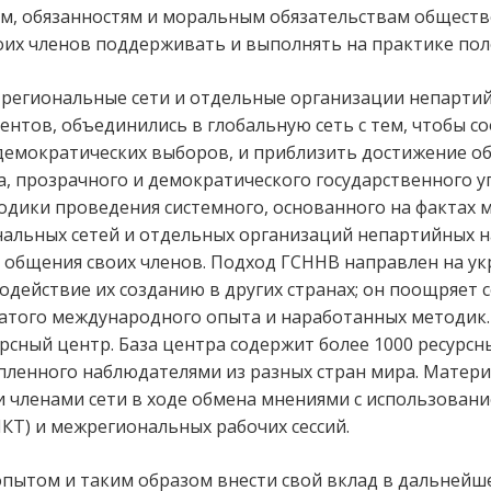
м, обязанностям и моральным обязательствам обществ
их членов поддерживать и выполнять на практике пол
я региональные сети и отдельные организации непарти
нентов, объединились в глобальную сеть с тем, чтобы 
демократических выборов, и приблизить достижение о
 прозрачного и демократического государственного у
одики проведения системного, основанного на фактах 
альных сетей и отдельных организаций непартийных 
 общения своих членов. Подход ГСННВ направлен на у
 содействие их созданию в других странах; он поощряет
гатого международного опыта и наработанных методик
урсный центр. База центра содержит более 1000 ресур
пленного наблюдателями из разных стран мира. Матер
и членами сети в ходе обмена мнениями с использова
Т) и межрегиональных рабочих сессий.
опытом и таким образом внести свой вклад в дальнейш