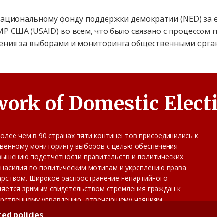
ациональному фонду поддержки демократии (NED) за е
Р США (USAID) во всем, что было связано с процессом
ения за выборами и мониторинга общественными орга
work of Domestic Elect
олее чем в 90 странах пяти континентов присоединились к
венному мониторингу выборов с целью обеспечения
овышению подотчетности правительств и политических
 насилия по политическим мотивам и укреплению права
дарством. Широкое распространение непартийного
ляется зримым свидетельством стремления граждан к
арственному управлению, отвечающему чаяниям
ed policies