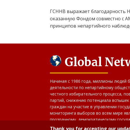
ГСННВ выражает благодарность Н
оказанную Фондом совместно с АМ
принципов непартийного наблюд
Global Net
Hачиная с 1986 года, миллионы людей б
деятельности по непартийному общест
честного избирательного процесса, п
партий, снижению потенциала вспышек
граждан на участие в управлении госу
мониторинга выборов во всем мире яв
прозрачному, демократическому госуд
избирателей.
Thank you for accepting our updat