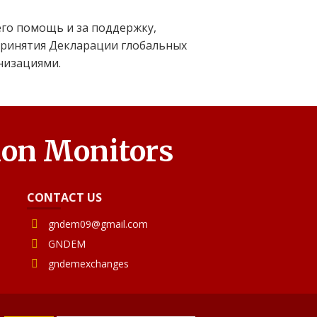
го помощь и за поддержку,
 принятия Декларации глобальных
низациями.
ion Monitors
CONTACT US
gndem09@gmail.com
GNDEM
gndemexchanges