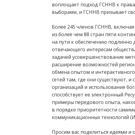
воплощает подход ГСННВ к права
выборами, и ГСННВ призывает сво
Более 245 членов ГСННВ, включа
из более чем 88 стран пяти конти
на пути к обеспечению подлинно 
отвечающего интересам общества,
задачей усовершенствование мет
расширение возможностей регион
обмена опытом и интерактивного
сетей там, где они существуют, и
организаций и использование бо
способствует ее электронный Рес
примеры передового опыта, нако
в порядке приоритетности самим
коммуникационных технологий (ИК
Просим вас поделиться идеями и 