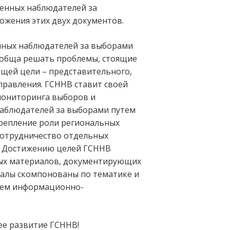
енных наблюдателей за
ожения этих двух документов.
йных наблюдателей за выборами
сообща решать проблемы, стоящие
бщей цели – представительного,
правления. ГСННВ ставит своей
мониторинга выборов и
наблюдателей за выборами путем
крепление роли региональных
 сотрудничество отдельных
. Достижению целей ГСННВ
сных материалов, документирующих
иалы скомпонованы по тематике и
нием информационно-
ее развитие ГСННВ!